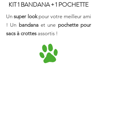
KIT 1 BANDANA + 1 POCHETTE
Un
super look
pour votre meilleur ami
! Un
bandana
et une
pochette pour
sacs à crottes
assortis !
No tenemos productos
para mostrar en este
momento.