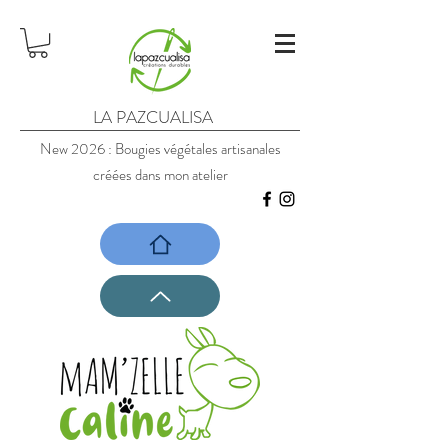
LA PAZCUALISA
New 2026 : Bougies végétales artisanales
créées dans mon atelier