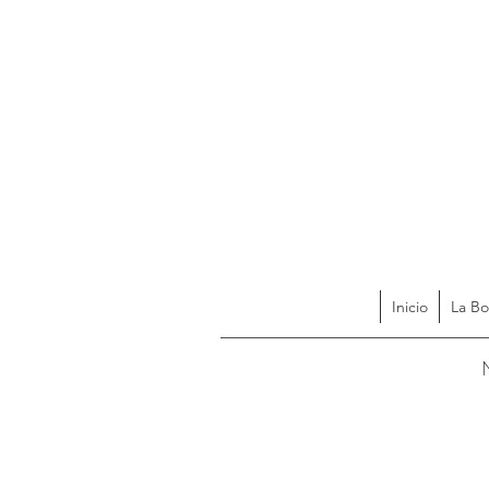
Inicio
La Bo
Acces
N