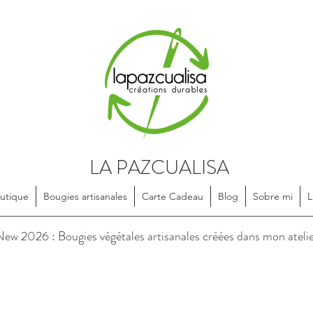
LA PAZCUALISA
utique
Bougies artisanales
Carte Cadeau
Blog
Sobre mi
L
soires en textile, dessinés et confectionnés de manière artisanale, e
ew 2026 : Bougies végétales artisanales créées dans mon ateli