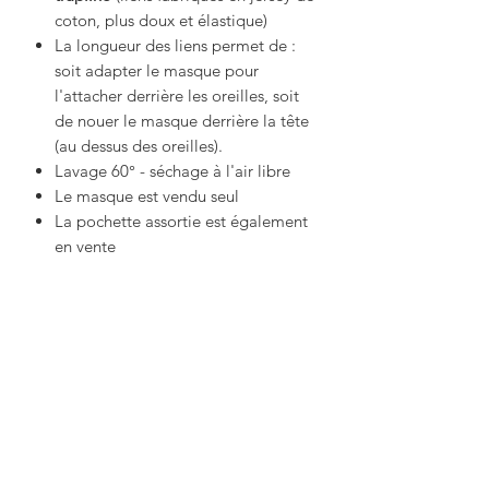
coton, plus doux et élastique)
La longueur des liens permet de :
soit adapter le masque pour
l'attacher derrière les oreilles, soit
de nouer le masque derrière la tête
(au dessus des oreilles).
Lavage 60° - séchage à l'air libre
Le masque est vendu seul
La pochette assortie est également
en vente
IMPORTANT !!!
• Un masque en tissu, ce n’est pas un
dispositif médical
• Avant toute utilisation, il faut bien se
laver les mains
Productos
• Le masque doit être propre.
• Un masque en tissu, c’est bien pour