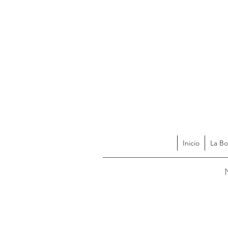
Inicio
La Bo
Acces
N