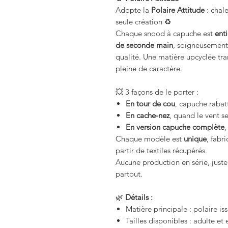
Adopte la
Polaire Attitude
: chale
seule création ♻️
Chaque snood à capuche est
ent
de seconde main
, soigneusement 
qualité. Une matière upcyclée tr
pleine de caractère.
💥 3 façons de le porter :
En tour de cou
, capuche rabat
En cache-nez
, quand le vent se
En version capuche complète
,
Chaque modèle est
unique
, fabr
partir de textiles récupérés.
Aucune production en série, juste
partout.
🌿
Détails :
Matière principale : polaire i
Tailles disponibles : adulte et 