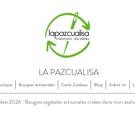
LA PAZCUALISA
utique
Bougies artisanales
Carte Cadeau
Blog
Sobre mi
L
soires en textile, dessinés et confectionnés de manière artisanale, e
ew 2026 : Bougies végétales artisanales créées dans mon ateli