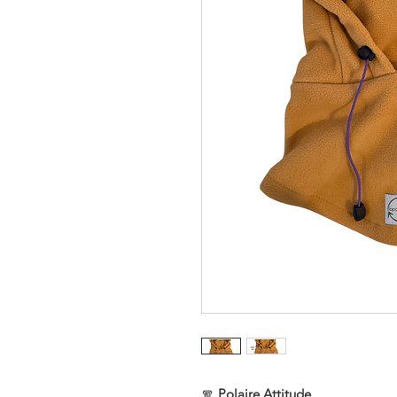
🧣
Polaire Attitude