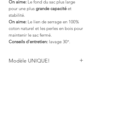
On aime:
Le fond du sac plus large
pour une plus
grande capacité
et
stabilité.
On aime:
Le lien de serrage en 100%
coton naturel et les perles en bois pour
maintenir le sac fermé.
Conseils d'entretien:
lavage 30°.
Modèle UNIQUE!
Modèle unique ou fabriqué en très
petite quantité. Il peut y avoir quelques
différences par rapport à la photo.
Productos
relacionados