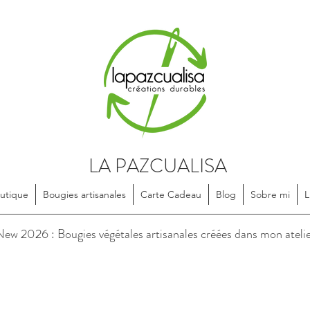
LA PAZCUALISA
utique
Bougies artisanales
Carte Cadeau
Blog
Sobre mi
L
soires en textile, dessinés et confectionnés de manière artisanale, e
ew 2026 : Bougies végétales artisanales créées dans mon ateli