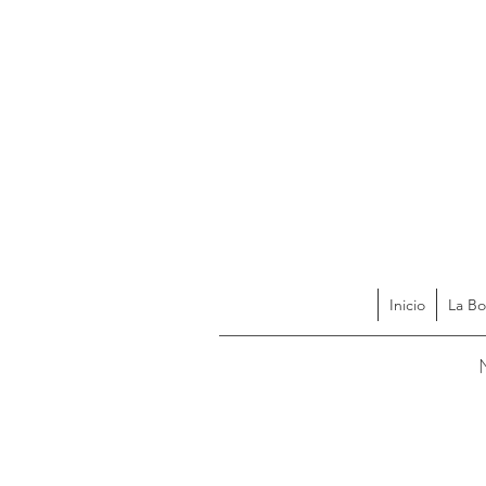
Inicio
La Bo
Acces
N