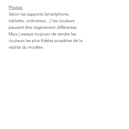
Photos:
Selon les supports (smartphone,
tablette, ordinateur,...) les couleurs
peuvent être légèrement différentes.
Mais j'essaye toujours de rendre les
couleurs les plus fidèles possibles de la
réalité du modèle.
Guide des tailles
Tailles
6ans
8ans
10ans
12ans
en cm
Productos
H
41
45
49
52
relacionados