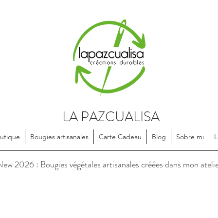
LA PAZCUALISA
utique
Bougies artisanales
Carte Cadeau
Blog
Sobre mi
L
soires en textile, dessinés et confectionnés de manière artisanale, e
ew 2026 : Bougies végétales artisanales créées dans mon ateli