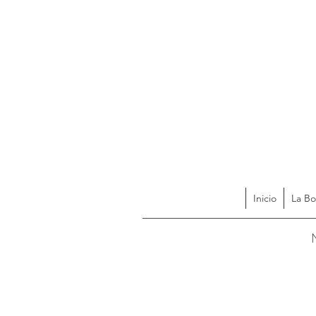
Inicio
La Bo
Acces
N