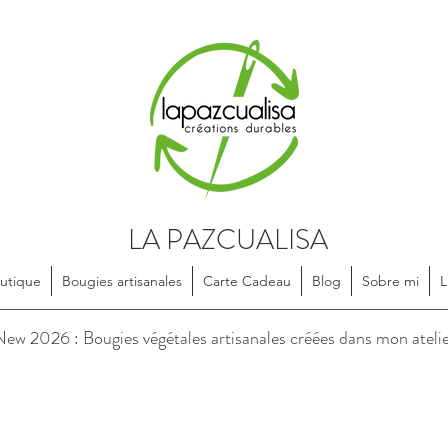
LA PAZCUALISA
utique
Bougies artisanales
Carte Cadeau
Blog
Sobre mi
L
soires en textile, dessinés et confectionnés de manière artisanale, e
ew 2026 : Bougies végétales artisanales créées dans mon ateli