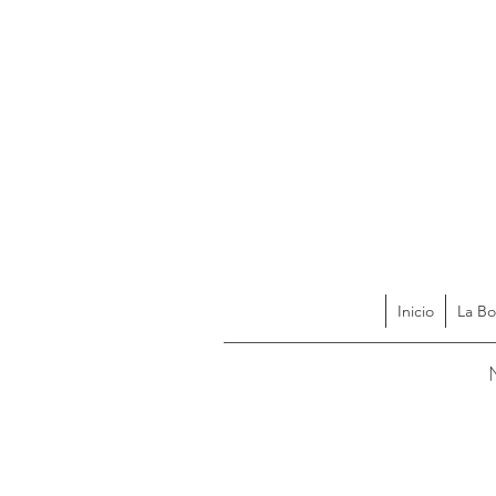
Inicio
La Bo
Acces
N