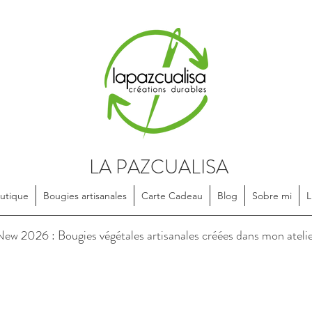
LA PAZCUALISA
utique
Bougies artisanales
Carte Cadeau
Blog
Sobre mi
L
soires en textile, dessinés et confectionnés de manière artisanale, e
ew 2026 : Bougies végétales artisanales créées dans mon ateli