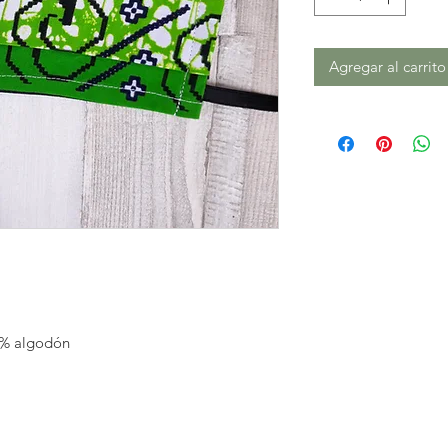
Agregar al carrito
00% algodón